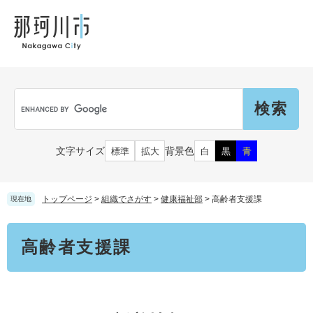
ペ
メ
メ
観
文
ー
ニ
ニ
光
化
ジ
ュ
ュ
財
の
ー
ー
先
を
頭
飛
Language
で
ば
G
す
し
o
。
て
o
本
g
市民の皆さん
文字サイズ
背景色
標準
拡大
白
黒
青
文
l
へ
e
カ
子育て・教育
届出（ダウンロード）・手続き
ス
トップページ
>
組織でさがす
>
健康福祉部
>
高齢者支援課
現在地
タ
ム
住まい・くらし
本
検
事業者の皆さん
高齢者支援課
文
妊娠・出産
索
戸籍・保険・年金
乳児・幼児
健康・医療・福祉
市外にお住まいの方
お知らせ
小学生・中学生・教育