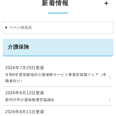
新着情報
学ぶ・楽しむ・活動する
入札・プロポーザル・契約情報
こどもの権利
観光
那珂川市の概要
市の情報
事業者向け申請・届出
こどもの居場所
移住・定住
税金
ページ内目次
開発許可・都市計画・建設計画
文化財
引っ越し・手続き
電子掲示板
支援（企業・就農）
介護保険
ふるさと納税
電子掲示板
2026年7月25日更新
令和8年度筑紫地区介護保険サービス事業所就職フェア（求
職者向け）
2026年6月12日更新
那珂川市介護保険運営協議会
2026年6月11日更新