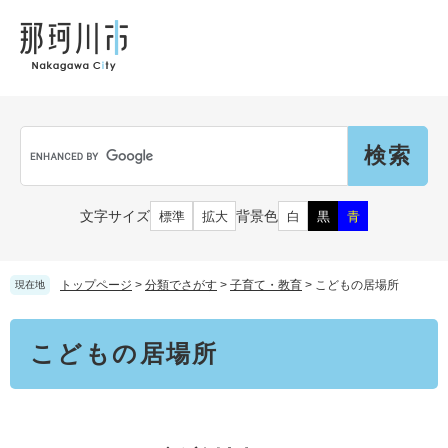
ペ
メ
メ
観
文
ー
ニ
ニ
光
化
ジ
ュ
ュ
財
の
ー
ー
先
を
頭
飛
Language
で
ば
G
す
し
o
。
て
o
本
g
市民の皆さん
文字サイズ
背景色
標準
拡大
白
黒
青
文
l
へ
e
カ
子育て・教育
届出（ダウンロード）・手続き
ス
トップページ
>
分類でさがす
>
子育て・教育
>
こどもの居場所
現在地
タ
ム
住まい・くらし
本
検
事業者の皆さん
こどもの居場所
文
妊娠・出産
索
戸籍・保険・年金
乳児・幼児
健康・医療・福祉
市外にお住まいの方
お知らせ
小学生・中学生・教育