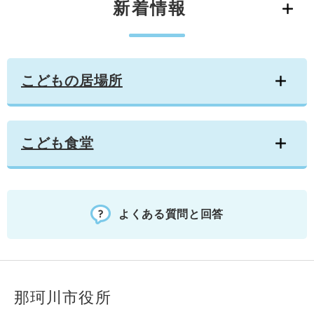
新着情報
学ぶ・楽しむ・活動する
入札・プロポーザル・契約情報
こどもの権利
観光
那珂川市の概要
市の情報
事業者向け申請・届出
こどもの居場所
移住・定住
税金
開発許可・都市計画・建設計画
文化財
こどもの居場所
引っ越し・手続き
電子掲示板
支援（企業・就農）
ふるさと納税
こども食堂
電子掲示板
よくある質問と回答
那珂川市役所