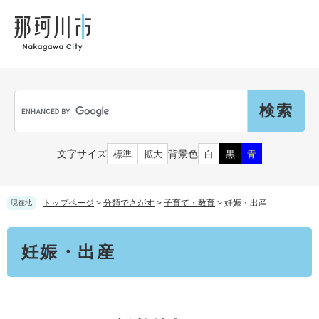
ペ
メ
メ
観
文
ー
ニ
ニ
光
化
ジ
ュ
ュ
財
の
ー
ー
先
を
頭
飛
Language
で
ば
G
す
し
o
。
て
o
本
g
市民の皆さん
文字サイズ
背景色
標準
拡大
白
黒
青
文
l
へ
e
カ
子育て・教育
届出（ダウンロード）・手続き
ス
トップページ
>
分類でさがす
>
子育て・教育
>
妊娠・出産
現在地
タ
ム
住まい・くらし
本
検
事業者の皆さん
妊娠・出産
文
妊娠・出産
索
戸籍・保険・年金
乳児・幼児
健康・医療・福祉
市外にお住まいの方
お知らせ
小学生・中学生・教育