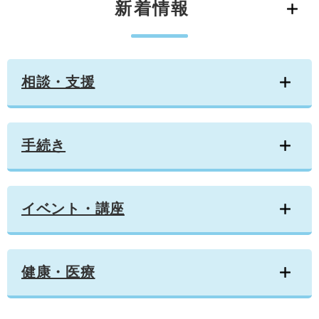
新着情報
学ぶ・楽しむ・活動する
入札・プロポーザル・契約情報
こどもの権利
観光
那珂川市の概要
市の情報
事業者向け申請・届出
こどもの居場所
移住・定住
税金
開発許可・都市計画・建設計画
文化財
相談・支援
引っ越し・手続き
電子掲示板
支援（企業・就農）
ふるさと納税
手続き
電子掲示板
イベント・講座
健康・医療