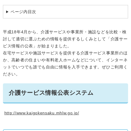
学ぶ・楽しむ・活動する
入札・プロポーザル・契約情報
ページ内目次
こどもの権利
観光
那珂川市の概要
市の情報
事業者向け申請・届出
こどもの居場所
移住・定住
税金
平成18年4月から、介護サービスや事業所・施設などを比較・検
開発許可・都市計画・建設計画
文化財
討して適切に選ぶための情報を提供するしくみとして「介護サー
引っ越し・手続き
電子掲示板
支援（企業・就農）
ビス情報の公表」が始まりました。
在宅サービスや施設サービスを提供する介護サービス事業所のほ
ふるさと納税
か、高齢者の住まいや有料老人ホームなどについて、インターネ
電子掲示板
ットでいつでも誰でも自由に情報を入手できます。ぜひご利用く
ださい。
介護サービス情報公表システム
http://www.kaigokensaku.mhlw.go.jp/