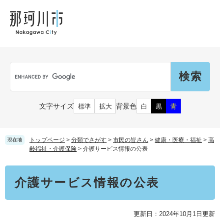
ペ
メ
メ
観
文
ー
ニ
ニ
光
化
ジ
ュ
ュ
財
の
ー
ー
先
を
頭
飛
Language
で
ば
G
す
し
o
。
て
o
本
g
市民の皆さん
文字サイズ
背景色
標準
拡大
白
黒
青
文
l
へ
e
カ
子育て・教育
届出（ダウンロード）・手続き
ス
トップページ
>
分類でさがす
>
市民の皆さん
>
健康・医療・福祉
>
高
現在地
タ
齢福祉・介護保険
>
介護サービス情報の公表
ム
住まい・くらし
検
事業者の皆さん
本
妊娠・出産
介護サービス情報の公表
索
文
戸籍・保険・年金
乳児・幼児
健康・医療・福祉
市外にお住まいの方
お知らせ
更新日：2024年10月1日更新
小学生・中学生・教育