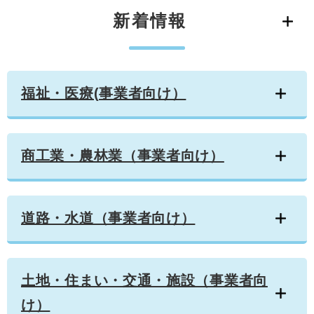
学ぶ・楽しむ・活動する
入札・プロポーザル・契約情報
新着情報
こどもの権利
観光
那珂川市の概要
市の情報
事業者向け申請・届出
こどもの居場所
移住・定住
税金
開発許可・都市計画・建設計画
文化財
福祉・医療(事業者向け）
引っ越し・手続き
電子掲示板
支援（企業・就農）
ふるさと納税
商工業・農林業（事業者向け）
電子掲示板
道路・水道（事業者向け）
土地・住まい・交通・施設（事業者向
け）