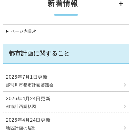
新着情報
学ぶ・楽しむ・活動する
入札・プロポーザル・契約情報
こどもの権利
観光
那珂川市の概要
市の情報
事業者向け申請・届出
こどもの居場所
移住・定住
税金
ページ内目次
開発許可・都市計画・建設計画
文化財
引っ越し・手続き
電子掲示板
支援（企業・就農）
都市計画に関すること
ふるさと納税
電子掲示板
2026年7月1日更新
那珂川市都市計画審議会
2026年4月24日更新
都市計画総括図
2026年4月24日更新
地区計画の届出