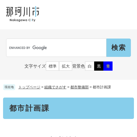
ペ
メ
メ
観
文
ー
ニ
ニ
光
化
ジ
ュ
ュ
財
の
ー
ー
先
を
頭
飛
Language
で
ば
G
す
し
o
。
て
o
本
g
市民の皆さん
文字サイズ
背景色
標準
拡大
白
黒
青
文
l
へ
e
カ
子育て・教育
届出（ダウンロード）・手続き
ス
トップページ
>
組織でさがす
>
都市整備部
>
都市計画課
現在地
タ
ム
住まい・くらし
本
検
事業者の皆さん
都市計画課
文
妊娠・出産
索
戸籍・保険・年金
乳児・幼児
健康・医療・福祉
市外にお住まいの方
お知らせ
小学生・中学生・教育