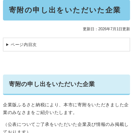
本
学ぶ・楽しむ・活動する
入札・プロポーザル・契約情報
寄附の申し出をいただいた企業
文
こどもの権利
観光
那珂川市の概要
市の情報
事業者向け申請・届出
こどもの居場所
移住・定住
更新日：2026年7月1日更新
税金
開発許可・都市計画・建設計画
文化財
引っ越し・手続き
電子掲示板
ページ内目次
支援（企業・就農）
ふるさと納税
電子掲示板
​寄附の申し出をいただいた企業
企業版ふるさと納税により、本市に寄附をいただきました企
業のみなさまをご紹介いたします。
（公表についてご了承をいただいた企業及び情報のみ掲載し
ております）