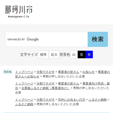
ペ
メ
メ
観
文
ー
ニ
ニ
光
化
ジ
ュ
ュ
財
の
ー
ー
先
を
頭
飛
Language
で
ば
G
す
し
o
。
て
o
本
g
市民の皆さん
文字サイズ
背景色
標準
拡大
白
黒
青
文
l
へ
e
カ
子育て・教育
届出（ダウンロード）・手続き
ス
トップページ
>
分類でさがす
>
事業者の皆さん
>
お知らせ
>
事業者の
現在地
タ
皆さんへお知らせ
>
寄附の申し出をいただいた企業
ム
住まい・くらし
トップページ
>
分類でさがす
>
事業者の皆さん
>
事業者向け申請・届
検
事業者の皆さん
出
>
企業版ふるさと納税（事業者向け）
>
寄附の申し出をいただいた
妊娠・出産
索
企業
戸籍・保険・年金
トップページ
>
分類でさがす
>
市外にお住まいの方
>
ふるさと納税
>
乳児・幼児
ふるさと納税
>
寄附の申し出をいただいた企業
健康・医療・福祉
市外にお住まいの方
お知らせ
小学生・中学生・教育