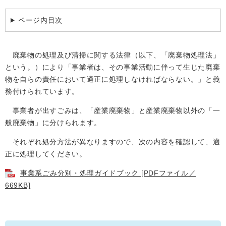
学ぶ・楽しむ・活動する
入札・プロポーザル・契約情報
ページ内目次
こどもの権利
観光
那珂川市の概要
市の情報
事業者向け申請・届出
こどもの居場所
移住・定住
税金
廃棄物の処理及び清掃に関する法律（以下、「廃棄物処理法」
開発許可・都市計画・建設計画
文化財
という。）により「事業者は、その事業活動に伴って生じた廃棄
引っ越し・手続き
電子掲示板
支援（企業・就農）
物を自らの責任において適正に処理しなければならない。」と義
務付けられています。
ふるさと納税
事業者が出すごみは、「産業廃棄物」と産業廃棄物以外の「一
電子掲示板
般廃棄物」に分けられます。
それぞれ処分方法が異なりますので、次の内容を確認して、適
正に処理してください。
事業系ごみ分別・処理ガイドブック [PDFファイル／
669KB]