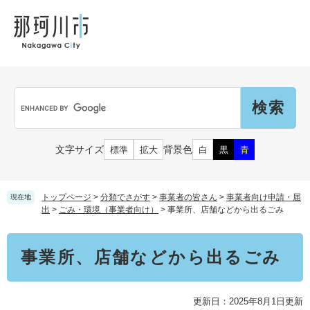
ペ
メ
メ
観
文
ー
ニ
ニ
光
化
ジ
ュ
ュ
財
の
ー
ー
先
を
頭
飛
Language
で
ば
G
す
し
o
。
て
o
本
g
市民の皆さん
文字サイズ
背景色
標準
拡大
白
黒
青
文
l
へ
e
カ
子育て・教育
届出（ダウンロード）・手続き
ス
トップページ
>
分類でさがす
>
事業者の皆さん
>
事業者向け申請・届
現在地
タ
出
>
ごみ・環境（事業者向け）
>
事業所、店舗などから出るごみ
ム
住まい・くらし
検
事業者の皆さん
本
妊娠・出産
事業所、店舗などから出るごみ
索
文
戸籍・保険・年金
乳児・幼児
健康・医療・福祉
市外にお住まいの方
お知らせ
更新日：2025年8月1日更新
小学生・中学生・教育