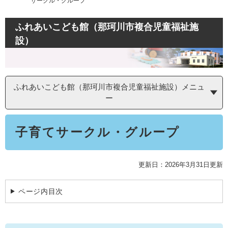
サークル・グループ
学ぶ・楽しむ・活動する
入札・プロポーザル・契約情報
こどもの権利
観光
那珂川市の概要
ふれあいこども館（那珂川市複合児童福祉施
市の情報
事業者向け申請・届出
設）
こどもの居場所
移住・定住
税金
開発許可・都市計画・建設計画
文化財
引っ越し・手続き
電子掲示板
支援（企業・就農）
ふれあいこども館（那珂川市複合児童福祉施設）メニュ
ふるさと納税
ー
電子掲示板
本
子育てサークル・グループ
文
更新日：2026年3月31日更新
ページ内目次