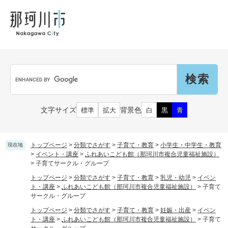
ペ
メ
メ
観
文
ー
ニ
ニ
光
化
ジ
ュ
ュ
財
の
ー
ー
先
を
頭
飛
Language
で
ば
G
す
し
o
。
て
o
本
g
市民の皆さん
文字サイズ
背景色
標準
拡大
白
黒
青
文
l
へ
e
カ
子育て・教育
届出（ダウンロード）・手続き
ス
トップページ
>
分類でさがす
>
子育て・教育
>
小学生・中学生・教育
現在地
タ
>
イベント・講座
>
ふれあいこども館（那珂川市複合児童福祉施設）
>
子育てサークル・グループ
ム
住まい・くらし
検
事業者の皆さん
トップページ
>
分類でさがす
>
子育て・教育
>
乳児・幼児
>
イベン
妊娠・出産
索
ト・講座
>
ふれあいこども館（那珂川市複合児童福祉施設）
>
子育て
戸籍・保険・年金
サークル・グループ
乳児・幼児
トップページ
>
分類でさがす
>
子育て・教育
>
妊娠・出産
>
イベン
健康・医療・福祉
市外にお住まいの方
お知らせ
ト・講座
>
ふれあいこども館（那珂川市複合児童福祉施設）
>
子育て
小学生・中学生・教育