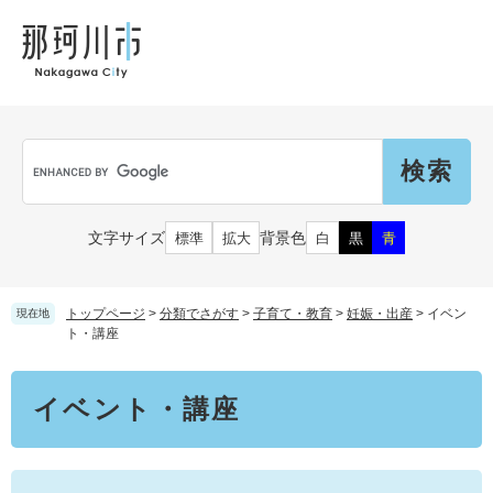
ペ
メ
メ
観
文
ー
ニ
ニ
光
化
ジ
ュ
ュ
財
の
ー
ー
先
を
頭
飛
Language
で
ば
G
す
し
o
。
て
o
本
g
市民の皆さん
文字サイズ
背景色
標準
拡大
白
黒
青
文
l
へ
e
カ
子育て・教育
届出（ダウンロード）・手続き
ス
トップページ
>
分類でさがす
>
子育て・教育
>
妊娠・出産
>
イベン
現在地
タ
ト・講座
ム
住まい・くらし
検
事業者の皆さん
本
妊娠・出産
イベント・講座
索
文
戸籍・保険・年金
乳児・幼児
健康・医療・福祉
市外にお住まいの方
お知らせ
小学生・中学生・教育