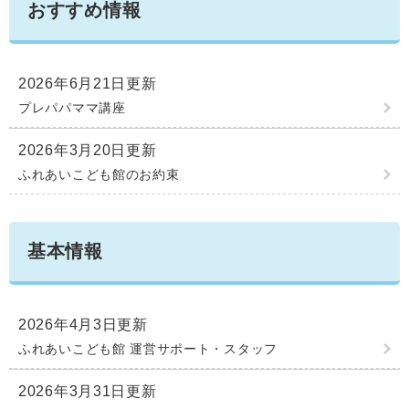
おすすめ情報
学ぶ・楽しむ・活動する
入札・プロポーザル・契約情報
こどもの権利
観光
那珂川市の概要
市の情報
事業者向け申請・届出
こどもの居場所
2026年6月21日更新
移住・定住
税金
開発許可・都市計画・建設計画
文化財
プレパパママ講座
引っ越し・手続き
電子掲示板
支援（企業・就農）
2026年3月20日更新
ふるさと納税
ふれあいこども館のお約束
電子掲示板
基本情報
2026年4月3日更新
ふれあいこども館 運営サポート・スタッフ
2026年3月31日更新