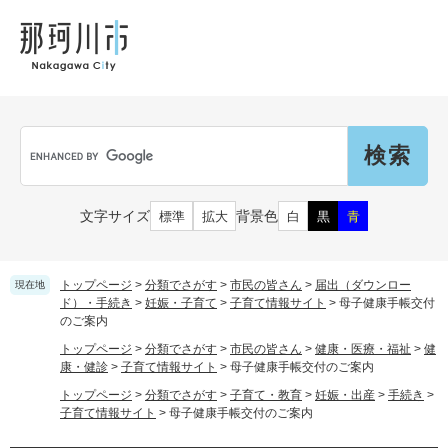
ペ
メ
メ
観
文
ー
ニ
ニ
光
化
ジ
ュ
ュ
財
の
ー
ー
先
を
頭
飛
Language
で
ば
G
す
し
o
。
て
o
本
g
市民の皆さん
文字サイズ
背景色
標準
拡大
白
黒
青
文
l
へ
e
カ
子育て・教育
届出（ダウンロード）・手続き
ス
トップページ
>
分類でさがす
>
市民の皆さん
>
届出（ダウンロー
現在地
タ
ド）・手続き
>
妊娠・子育て
>
子育て情報サイト
>
母子健康手帳交付
のご案内
ム
住まい・くらし
検
事業者の皆さん
トップページ
>
分類でさがす
>
市民の皆さん
>
健康・医療・福祉
>
健
妊娠・出産
索
康・健診
>
子育て情報サイト
>
母子健康手帳交付のご案内
戸籍・保険・年金
トップページ
>
分類でさがす
>
子育て・教育
>
妊娠・出産
>
手続き
>
乳児・幼児
子育て情報サイト
>
母子健康手帳交付のご案内
健康・医療・福祉
市外にお住まいの方
お知らせ
小学生・中学生・教育