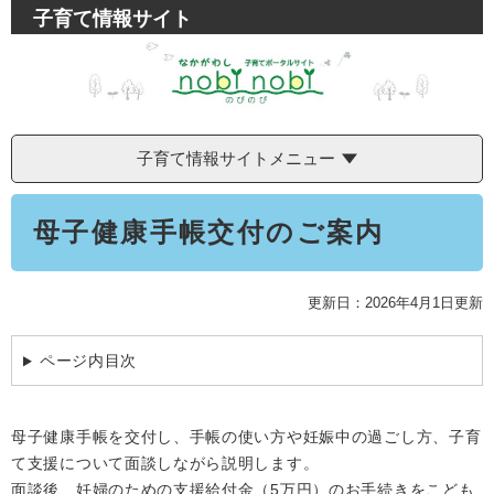
学ぶ・楽しむ・活動する
子育て情報サイト
入札・プロポーザル・契約情報
こどもの権利
観光
那珂川市の概要
市の情報
事業者向け申請・届出
こどもの居場所
移住・定住
税金
開発許可・都市計画・建設計画
文化財
引っ越し・手続き
子育て情報サイトメニュー
電子掲示板
支援（企業・就農）
ふるさと納税
本
母子健康手帳交付のご案内
文
電子掲示板
更新日：2026年4月1日更新
ページ内目次
​母子健康手帳を交付し、手帳の使い方や妊娠中の過ごし方、子育
て支援について面談しながら説明します。
面談後、妊婦のための支援給付金（5万円）のお手続きをこども