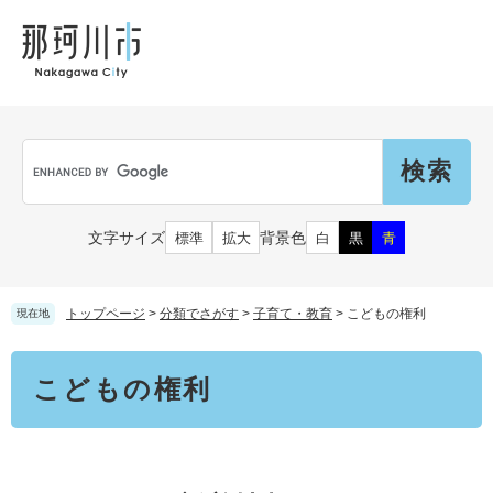
ペ
メ
メ
観
文
ー
ニ
ニ
光
化
ジ
ュ
ュ
財
の
ー
ー
先
を
頭
飛
Language
で
ば
G
す
し
o
。
て
o
本
g
市民の皆さん
文字サイズ
背景色
標準
拡大
白
黒
青
文
l
へ
e
カ
子育て・教育
届出（ダウンロード）・手続き
ス
トップページ
>
分類でさがす
>
子育て・教育
>
こどもの権利
現在地
タ
ム
住まい・くらし
本
検
事業者の皆さん
こどもの権利
文
妊娠・出産
索
戸籍・保険・年金
乳児・幼児
健康・医療・福祉
市外にお住まいの方
お知らせ
小学生・中学生・教育