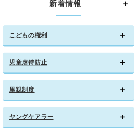
新着情報
学ぶ・楽しむ・活動する
入札・プロポーザル・契約情報
こどもの権利
観光
那珂川市の概要
市の情報
事業者向け申請・届出
こどもの居場所
移住・定住
税金
開発許可・都市計画・建設計画
文化財
こどもの権利
引っ越し・手続き
電子掲示板
支援（企業・就農）
ふるさと納税
児童虐待防止
電子掲示板
里親制度
ヤングケアラー