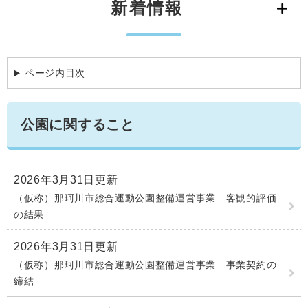
新着情報
学ぶ・楽しむ・活動する
入札・プロポーザル・契約情報
こどもの権利
観光
那珂川市の概要
市の情報
事業者向け申請・届出
こどもの居場所
移住・定住
税金
ページ内目次
開発許可・都市計画・建設計画
文化財
引っ越し・手続き
電子掲示板
支援（企業・就農）
公園に関すること
ふるさと納税
電子掲示板
2026年3月31日更新
（仮称）那珂川市総合運動公園整備運営事業 客観的評価
の結果
2026年3月31日更新
（仮称）那珂川市総合運動公園整備運営事業 事業契約の
締結