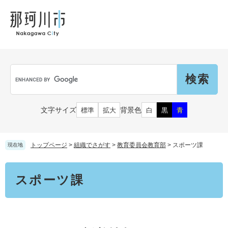
ペ
メ
メ
観
文
ー
ニ
ニ
光
化
ジ
ュ
ュ
財
の
ー
ー
先
を
頭
飛
Language
で
ば
G
す
し
o
。
て
o
本
g
市民の皆さん
文字サイズ
背景色
標準
拡大
白
黒
青
文
l
へ
e
カ
子育て・教育
届出（ダウンロード）・手続き
ス
トップページ
>
組織でさがす
>
教育委員会教育部
>
スポーツ課
現在地
タ
ム
住まい・くらし
本
検
事業者の皆さん
スポーツ課
文
妊娠・出産
索
戸籍・保険・年金
乳児・幼児
健康・医療・福祉
市外にお住まいの方
お知らせ
小学生・中学生・教育