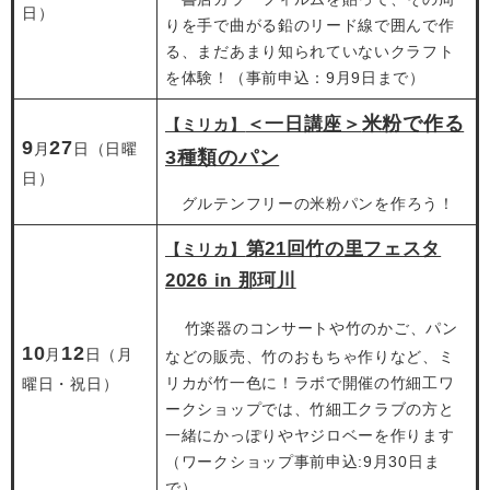
日）
りを手で曲がる鉛のリード線で囲んで作
る、まだあまり知られていないクラフト
を体験！（事前申込：9月9日まで）
米粉で作る
＜一日講座＞
【ミリカ】
9
27
月
日（日曜
3種類のパン
日）
グルテンフリーの米粉パンを作ろう！
第21回竹の里フェスタ
【ミリカ】
2026 in 那珂川
竹楽器のコンサートや竹のかご、パン
10
12
月
日（月
などの販売、竹のおもちゃ作りなど、ミ
リカが竹一色に！ラボで開催の竹細工ワ
曜日・祝日）
ークショップでは、竹細工クラブの方と
一緒にかっぽりやヤジロベーを作ります
（ワークショップ事前申込:9月30日ま
で）