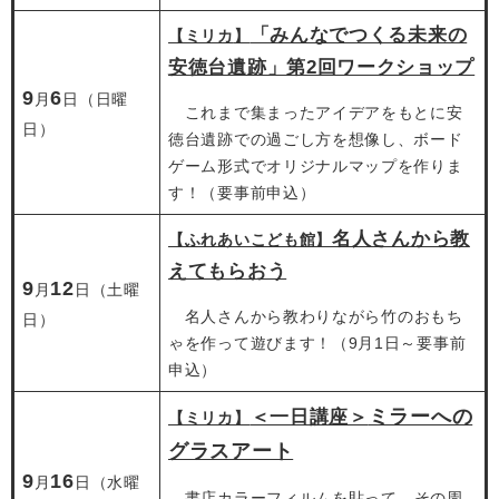
「みんなでつくる未来の
【ミリカ
】
安徳台遺跡」第2回ワークショップ​
9
6
月
日（日曜
これまで集まったアイデアをもとに安
日）
徳台遺跡での過ごし方を想像し、ボード
ゲーム形式でオリジナルマップを作りま
す！（要事前申込）
名人さんから教
【ふれあいこども館】
えてもらおう
9
12
月
日（土曜
名人さんから教わりながら竹のおもち
日）
ゃを作って遊びます！（9月1日～要事前
申込）
ミラーへの
＜一日講座＞
【ミリカ】
グラスアート
9
16
月
日（水曜
書店カラーフィルムを貼って、その周