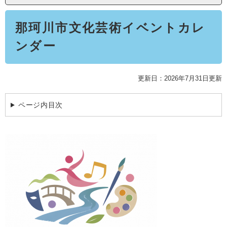
学ぶ・楽しむ・活動する
入札・プロポーザル・契約情報
本
こどもの権利
観光
那珂川市の概要
那珂川市文化芸術イベントカレ
文
市の情報
事業者向け申請・届出
ンダー
こどもの居場所
移住・定住
税金
開発許可・都市計画・建設計画
文化財
引っ越し・手続き
電子掲示板
更新日：2026年7月31日更新
支援（企業・就農）
ふるさと納税
ページ内目次
電子掲示板