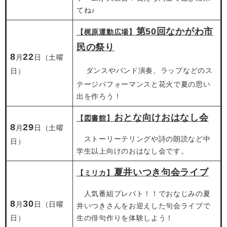
てね♪
第50回なかがわ市
【
梶原運動広場​
】
民の祭り
8
22
月
日（土曜
ダンスやバンド演奏、ラップなどのス
日）
テージパフォーマンスと花火で夏の思い
出を作ろう！
おとな向けおはなし会
【図書館】
8
29
月
日（土曜
​ ストーリーテリングや詩の朗読など中
日）
学生以上向けのおはなし会です。
夏井いつき句会ライブ
【ミリカ】
人気番組プレバト！！でおなじみの夏
8
30
月
日（日曜
井いつきさんをお迎えした句会ライブで
日）
生の俳句作りを体験しよう！