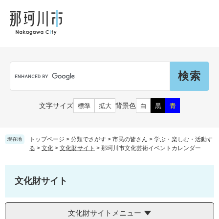
ペ
メ
メ
観
文
ー
ニ
ニ
光
化
ジ
ュ
ュ
財
の
ー
ー
先
を
頭
飛
Language
で
ば
G
す
し
o
。
て
o
本
g
市民の皆さん
文字サイズ
背景色
標準
拡大
白
黒
青
文
l
へ
e
カ
子育て・教育
届出（ダウンロード）・手続き
ス
トップページ
>
分類でさがす
>
市民の皆さん
>
学ぶ・楽しむ・活動す
現在地
タ
る
>
文化
>
文化財サイト
>
那珂川市文化芸術イベントカレンダー
ム
住まい・くらし
検
事業者の皆さん
妊娠・出産
索
文化財サイト
戸籍・保険・年金
乳児・幼児
健康・医療・福祉
市外にお住まいの方
お知らせ
文化財サイトメニュー
小学生・中学生・教育