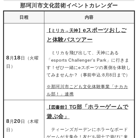
那珂川市文化芸術イベントカレンダー
日程
内容
eスポーツおしご
【ミリカ→天神】
と体験バスツアー
ミリカを飛び出して、天神にある
8
18
月
日（火曜
「esports Challenger's Park」に行きま
日）
す！ぜひ一緒にeスポーツの裏側を体験し
てみませんか？（事前申込:8月8日まで）
※那珂川市こども文化体験事業「ナカカ
ル部！」連携
「ホラーゲームで
TG部
【図書館】
遊ぶ会」
8
20
月
日（木曜
​ ティーンズガーデンにホラーなボード
日）
ゲームが大集合！友だち同士で遊びに来