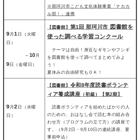
※那珂川市こども文化体験事業「ナカカ
ル部！」連携
図書館を
第1回 那珂川市
【図書館】
9
1
月
日（火曜
使った調べる学習コンクール
日）
​ テーマは自由！身近なギモンやフシギ
10
～
月
を図書館を使って調べてまとめてみよ
9
日（金曜日）
う！
夏休みの自由研究もＯＫ！
令和8年度読書ボランテ
【図書館】
ィア養成講座
（初級）【第2期】
9
2
月
日（水曜
​ 読書ボランティアを始めたばかりの人
のための、おはなし会で読む本の組み合
日）
わせ方（プログラムの立て方）の講座で
す。（9月2日・9月10日の連続講座、要
事前申込）