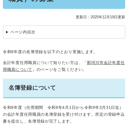
学ぶ・楽しむ・活動する
入札・プロポーザル・契約情報
こどもの権利
観光
那珂川市の概要
市の情報
更新日：2025年12月19日更新
事業者向け申請・届出
こどもの居場所
移住・定住
税金
開発許可・都市計画・建設計画
文化財
ページ内目次
引っ越し・手続き
電子掲示板
支援（企業・就農）
令和8年度の名簿登録を以下のとおり実施します。
ふるさと納税
会計年度任用職員について知りたい方は、「
那珂川市会計年度任
電子掲示板
用職員について
」のページをご覧ください。
名簿登録について
令和8年度（任用期間 令和8年4月1日から令和9年3月31日迄）
の会計年度任用職員の名簿登録を受け付けます。所定の登録申込
書を提出し、名簿登録が完了します。