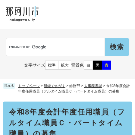
ペ
メ
メ
観
文
ー
ニ
ニ
光
化
ジ
ュ
ュ
財
の
ー
ー
先
を
頭
飛
Language
で
ば
G
す
し
o
。
て
o
本
g
市民の皆さん
文字サイズ
背景色
標準
拡大
白
黒
青
文
l
へ
e
カ
子育て・教育
届出（ダウンロード）・手続き
ス
トップページ
>
組織でさがす
>
総務部
>
人事秘書課
>
令和8年度会計
現在地
タ
年度任用職員（フルタイム職員Ｃ・パートタイム職員）の募集
ム
住まい・くらし
検
事業者の皆さん
本
妊娠・出産
令和8年度会計年度任用職員（フ
索
文
戸籍・保険・年金
乳児・幼児
ルタイム職員Ｃ・パートタイム
健康・医療・福祉
市外にお住まいの方
お知らせ
職員）の募集
小学生・中学生・教育