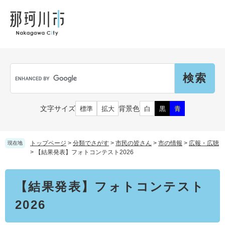
ペ
メ
メ
観
文
ー
ニ
ニ
光
化
ジ
ュ
ュ
財
の
ー
ー
先
を
頭
飛
Language
で
ば
G
す
し
o
。
て
o
本
g
市民の皆さん
文字サイズ
背景色
標準
拡大
白
黒
青
文
l
へ
e
カ
子育て・教育
届出（ダウンロード）・手続き
ス
トップページ
>
分類でさがす
>
市民の皆さん
>
市の情報
>
広報・広聴
現在地
タ
>
【結果発表】フォトコンテスト2026
ム
住まい・くらし
検
事業者の皆さん
本
妊娠・出産
【結果発表】フォトコンテスト
索
文
戸籍・保険・年金
乳児・幼児
2026
健康・医療・福祉
市外にお住まいの方
お知らせ
小学生・中学生・教育