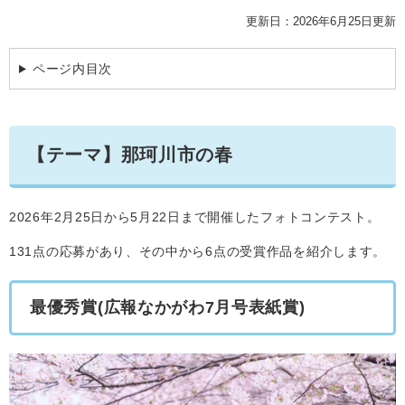
学ぶ・楽しむ・活動する
入札・プロポーザル・契約情報
更新日：2026年6月25日更新
こどもの権利
観光
那珂川市の概要
市の情報
事業者向け申請・届出
ページ内目次
こどもの居場所
移住・定住
税金
開発許可・都市計画・建設計画
文化財
引っ越し・手続き
電子掲示板
支援（企業・就農）
【テーマ】
那珂川市の春
ふるさと納税
電子掲示板
2026年2月25日から5月22日まで開催したフォトコンテスト。
131点の応募があり、その中から6点の受賞作品を紹介します。
最優秀賞(広報なかがわ7月号表紙賞)