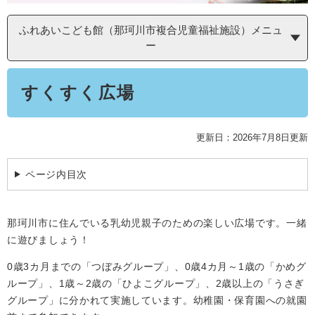
学ぶ・楽しむ・活動する
入札・プロポーザル・契約情報
こどもの権利
観光
ふれあいこども館（那珂川市複合児童福祉施設）メニュ
那珂川市の概要
市の情報
ー
事業者向け申請・届出
こどもの居場所
移住・定住
税金
本
開発許可・都市計画・建設計画
文化財
すくすく広場
文
引っ越し・手続き
電子掲示板
支援（企業・就農）
ふるさと納税
更新日：2026年7月8日更新
電子掲示板
ページ内目次
那珂川市に住んでいる乳幼児親子のための楽しい広場です。一緒
に遊びましょう！
0歳3カ月までの「つぼみグループ」、0歳4カ月～1歳の「かめグ
ループ」、1歳～2歳の「ひよこグループ」、2歳以上の「うさぎ
グループ」に分かれて実施しています。幼稚園・保育園への就園