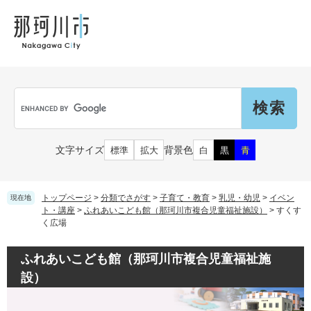
ペ
メ
メ
観
文
ー
ニ
ニ
光
化
ジ
ュ
ュ
財
の
ー
ー
先
を
頭
飛
Language
で
ば
G
す
し
o
。
て
o
本
g
市民の皆さん
文字サイズ
背景色
標準
拡大
白
黒
青
文
l
へ
e
カ
子育て・教育
届出（ダウンロード）・手続き
ス
トップページ
>
分類でさがす
>
子育て・教育
>
乳児・幼児
>
イベン
現在地
タ
ト・講座
>
ふれあいこども館（那珂川市複合児童福祉施設）
>
すくす
く広場
ム
住まい・くらし
検
事業者の皆さん
妊娠・出産
索
ふれあいこども館（那珂川市複合児童福祉施
戸籍・保険・年金
設）
乳児・幼児
健康・医療・福祉
市外にお住まいの方
お知らせ
小学生・中学生・教育