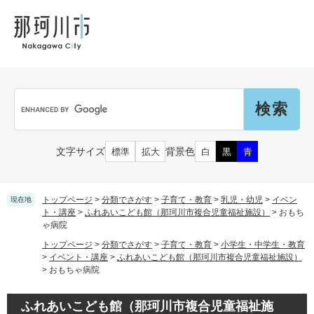
ペ
メ
メ
観
文
ー
ニ
ニ
光
化
ジ
ュ
ュ
財
の
ー
ー
先
を
頭
飛
Language
で
ば
G
す
し
o
。
て
o
本
g
市民の皆さん
文字サイズ
背景色
標準
拡大
白
黒
青
文
l
へ
e
カ
子育て・教育
届出（ダウンロード）・手続き
ス
トップページ
>
分類でさがす
>
子育て・教育
>
乳児・幼児
>
イベン
現在地
タ
ト・講座
>
ふれあいこども館（那珂川市複合児童福祉施設）
>
おもち
ゃ病院
ム
住まい・くらし
検
事業者の皆さん
トップページ
>
分類でさがす
>
子育て・教育
>
小学生・中学生・教育
妊娠・出産
索
>
イベント・講座
>
ふれあいこども館（那珂川市複合児童福祉施設）
戸籍・保険・年金
>
おもちゃ病院
乳児・幼児
健康・医療・福祉
市外にお住まいの方
お知らせ
ふれあいこども館（那珂川市複合児童福祉施
小学生・中学生・教育