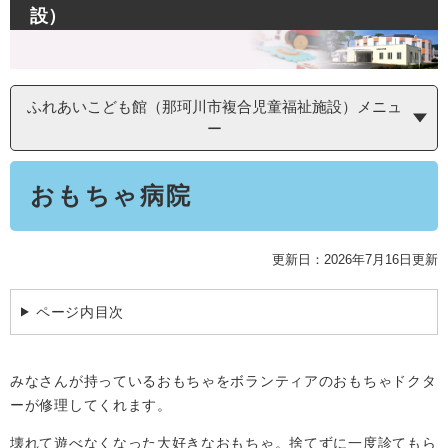
設）
学ぶ・楽しむ・活動する
入札・プロポーザル・契約情報
こどもの権利
観光
那珂川市の概要
市の情報
事業者向け申請・届出
こどもの居場所
移住・定住
税金
ふれあいこども館（那珂川市複合児童福祉施設）メニュ
開発許可・都市計画・建設計画
文化財
ー
引っ越し・手続き
電子掲示板
支援（企業・就農）
本
ふるさと納税
おもちゃ病院
文
電子掲示板
更新日：2026年7月16日更新
ページ内目次
みなさんが持っているおもちゃをボランティアのおもちゃドクタ
ーが修理してくれます。
壊れて遊べなくなった大好きなおもちゃ。捨てずに一度診てもら