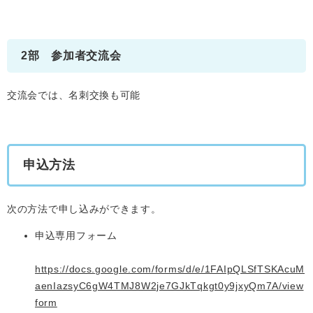
2部 参加者交流会
交流会では、名刺交換も可能
申込方法
次の方法で申し込みができます。
申込専用フォーム
https://docs.google.com/forms/d/e/1FAIpQLSfTSKAcuM
aenIazsyC6gW4TMJ8W2je7GJkTqkgt0y9jxyQm7A/view
form