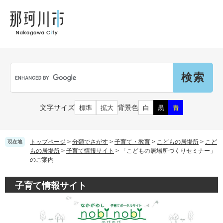
ペ
メ
メ
観
文
ー
ニ
ニ
光
化
ジ
ュ
ュ
財
の
ー
ー
先
を
頭
飛
Language
で
ば
G
す
し
o
。
て
o
本
g
市民の皆さん
文字サイズ
背景色
標準
拡大
白
黒
青
文
l
へ
e
カ
子育て・教育
届出（ダウンロード）・手続き
ス
トップページ
>
分類でさがす
>
子育て・教育
>
こどもの居場所
>
こど
現在地
タ
もの居場所
>
子育て情報サイト
>
「こどもの居場所づくりセミナー」
のご案内
ム
住まい・くらし
検
事業者の皆さん
妊娠・出産
索
子育て情報サイト
戸籍・保険・年金
乳児・幼児
健康・医療・福祉
市外にお住まいの方
お知らせ
小学生・中学生・教育