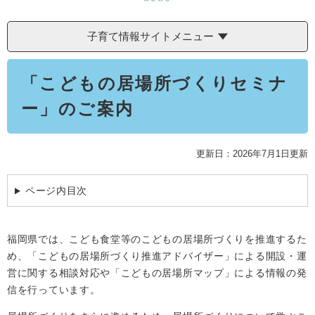
学ぶ・楽しむ・活動する
入札・プロポーザル・契約情報
こどもの権利
観光
那珂川市の概要
子育て情報サイトメニュー
市の情報
事業者向け申請・届出
こどもの居場所
移住・定住
本
税金
開発許可・都市計画・建設計画
文化財
「こどもの居場所づくりセミナ
文
引っ越し・手続き
電子掲示板
ー」のご案内
支援（企業・就農）
ふるさと納税
更新日：2026年7月1日更新
電子掲示板
ページ内目次
福岡県では、こども食堂等のこどもの居場所づくりを推進するた
め、「こどもの居場所づくり推進アドバイザー」による開設・運
営に関する相談対応や「こどもの居場所マップ」による情報の発
信を行っています。