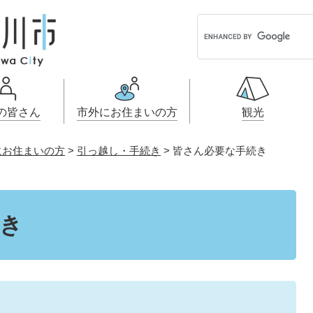
G
o
o
g
l
e
の皆さん
市外にお住まいの方
観光
カ
ス
にお住まいの方
>
引っ越し・手続き
>
皆さん必要な手続き
タ
ル・契約情
小学生・中学生・教育
引っ越し・手続き
こどもの権
開発許可・
ふるさと納
ム
戸籍・保険・年金
事業者向け申請・届出
健康・医療
画
検
索
税金
電子掲示板
き
とじる
とじる
とじる
とじる