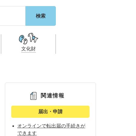
文化財
利
都市計画・建設計
税
・福祉
関連情報
届出・申請
オンラインで転出届の手続きが
できます