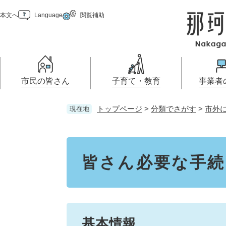
ペ
メ
本文へ
Language
閲覧補助
ー
ニ
ジ
ュ
の
ー
先
を
頭
飛
で
ば
市民の皆さん
子育て・教育
事業者
す
し
。
て
トップページ
>
分類でさがす
>
市外
現在地
本
届出（ダウンロード）・手続
妊娠・出産
那珂川市の概要
乳児・幼児
入札・プロポーザ
移住・定住
文
お知らせ
住まい・くらし
き
報
へ
本
こどもの居場所
電子掲示板
学ぶ・楽しむ・活動する
支援（企業・就農）
市の情報
文
皆さん必要な手続
基本情報