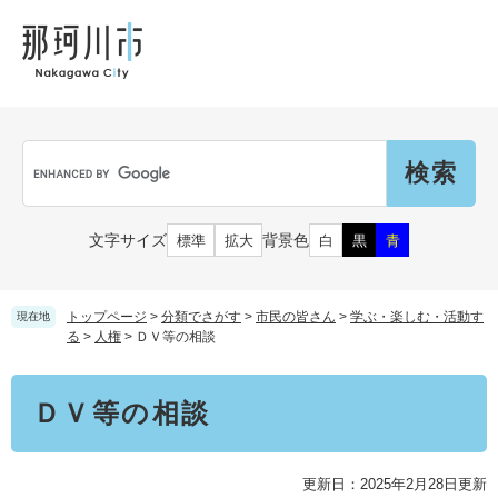
ペ
メ
メ
観
文
ー
ニ
ニ
光
化
ジ
ュ
ュ
財
の
ー
ー
先
を
頭
飛
Language
で
ば
G
す
し
o
。
て
o
本
g
市民の皆さん
文字サイズ
背景色
標準
拡大
白
黒
青
文
l
へ
e
カ
子育て・教育
届出（ダウンロード）・手続き
ス
トップページ
>
分類でさがす
>
市民の皆さん
>
学ぶ・楽しむ・活動す
現在地
タ
る
>
人権
>
ＤＶ等の相談
ム
住まい・くらし
検
事業者の皆さん
本
妊娠・出産
ＤＶ等の相談
索
文
戸籍・保険・年金
乳児・幼児
健康・医療・福祉
市外にお住まいの方
お知らせ
更新日：2025年2月28日更新
小学生・中学生・教育