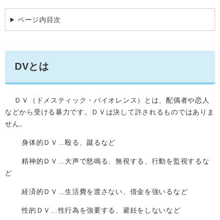
学ぶ・楽しむ・活動する
入札・プロポーザル・契約情報
ページ内目次
こどもの権利
観光
那珂川市の概要
市の情報
事業者向け申請・届出
こどもの居場所
移住・定住
税金
開発許可・都市計画・建設計画
文化財
DVとは
引っ越し・手続き
電子掲示板
支援（企業・就農）
ふるさと納税
ＤＶ（ドメスティック・バイオレンス）とは、配偶者や恋人
電子掲示板
などから受ける暴力です。ＤＶは決して許されるものではありま
せん。
身体的ＤＶ…殴る、蹴るなど
精神的ＤＶ…大声で怒鳴る、無視する、行動を監視するな
ど
経済的ＤＶ…生活費を渡さない、借金を強いるなど
性的ＤＶ…性行為を強要する、避妊をしないなど