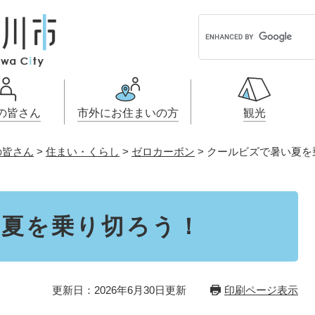
G
o
o
g
l
e
の皆さん
市外にお住まいの方
観光
カ
ス
の皆さん
>
住まい・くらし
>
ゼロカーボン
>
クールビズで暑い夏を
タ
ル・契約情
小学生・中学生・教育
引っ越し・手続き
こどもの権
開発許可・
ふるさと納
ム
戸籍・保険・年金
事業者向け申請・届出
健康・医療
画
検
索
税金
電子掲示板
い夏を乗り切ろう！
とじる
とじる
とじる
とじる
更新日：2026年6月30日更新
印刷ページ表示