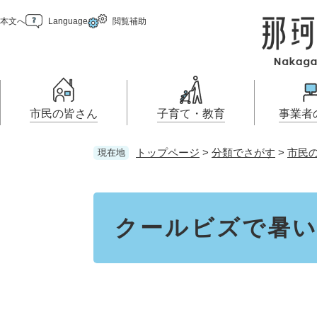
ペ
メ
本文へ
Language
閲覧補助
ー
ニ
ジ
ュ
の
ー
先
を
頭
飛
で
ば
市民の皆さん
子育て・教育
事業者
す
し
。
て
トップページ
>
分類でさがす
>
市民
現在地
本
届出（ダウンロード）・手続
妊娠・出産
那珂川市の概要
乳児・幼児
入札・プロポーザ
移住・定住
文
お知らせ
住まい・くらし
き
報
へ
本
こどもの居場所
電子掲示板
学ぶ・楽しむ・活動する
支援（企業・就農）
市の情報
文
クールビズで暑