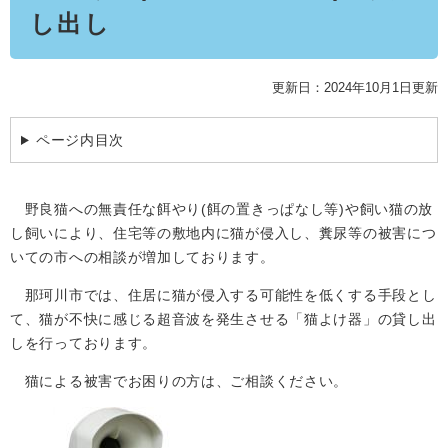
学ぶ・楽しむ・活動する
し出し
入札・プロポーザル・契約情報
こどもの権利
観光
那珂川市の概要
市の情報
事業者向け申請・届出
こどもの居場所
更新日：2024年10月1日更新
移住・定住
税金
開発許可・都市計画・建設計画
文化財
引っ越し・手続き
ページ内目次
電子掲示板
支援（企業・就農）
ふるさと納税
野良猫への無責任な餌やり(餌の置きっぱなし等)や飼い猫の放
電子掲示板
し飼いにより、住宅等の敷地内に猫が侵入し、糞尿等の被害につ
いての市への相談が増加しております。
那珂川市では、住居に猫が侵入する可能性を低くする手段とし
て、猫が不快に感じる超音波を発生させる「猫よけ器」の貸し出
しを行っております。
猫による被害でお困りの方は、ご相談ください。