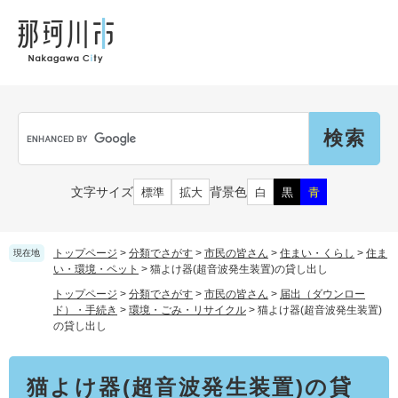
ペ
メ
メ
観
文
ー
ニ
ニ
光
化
ジ
ュ
ュ
財
の
ー
ー
先
を
頭
飛
Language
で
ば
G
す
し
o
。
て
o
本
g
市民の皆さん
文字サイズ
背景色
標準
拡大
白
黒
青
文
l
へ
e
カ
子育て・教育
届出（ダウンロード）・手続き
ス
トップページ
>
分類でさがす
>
市民の皆さん
>
住まい・くらし
>
住ま
現在地
タ
い・環境・ペット
>
猫よけ器(超音波発生装置)の貸し出し
ム
住まい・くらし
トップページ
>
分類でさがす
>
市民の皆さん
>
届出（ダウンロー
検
事業者の皆さん
ド）・手続き
>
環境・ごみ・リサイクル
>
猫よけ器(超音波発生装置)
妊娠・出産
索
の貸し出し
戸籍・保険・年金
乳児・幼児
本
健康・医療・福祉
市外にお住まいの方
お知らせ
猫よけ器(超音波発生装置)の貸
文
小学生・中学生・教育