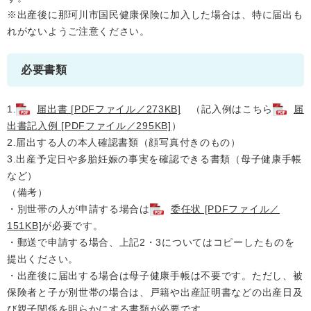
※出産後に那珂川市国民健康保険に加入した場合は、特に届出も
れがないようご注意ください。
必要書類
1.
届出書 [PDFファイル／273KB]
（記入例はこちら
届
出書記入例 [PDFファイル／295KB]
）
2.届出する人の本人確認書類（顔写真付きのもの）
3.出産予定日や多胎妊娠の事実を確認できる書類（母子健康手帳
など）
（備考）
・別世帯の人が申請する場合は
委任状 [PDFファイル／
151KB]
が必要です。
・郵送で申請する場合、上記2・3についてはコピーしたものを
提出ください。
・出産後に届出する場合は母子健康手帳は不要です。ただし、被
保険者と子が別世帯の場合は、戸籍や出産証明書などの出産日及
び親子関係を明らかにする書類が必要です。