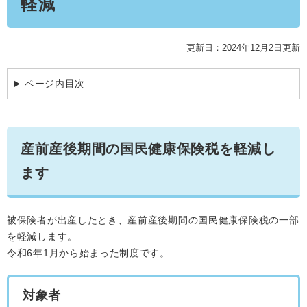
軽減
学ぶ・楽しむ・活動する
入札・プロポーザル・契約情報
こどもの権利
観光
那珂川市の概要
市の情報
事業者向け申請・届出
更新日：2024年12月2日更新
こどもの居場所
移住・定住
税金
開発許可・都市計画・建設計画
文化財
ページ内目次
引っ越し・手続き
電子掲示板
支援（企業・就農）
ふるさと納税
産前産後期間の国民健康保険税を軽減し
電子掲示板
ます
被保険者が出産したとき、産前産後期間の国民健康保険税の一部
を軽減します。
令和6年1月から始まった制度です。
対象者