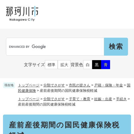
ペ
メ
メ
観
文
ー
ニ
ニ
光
化
ジ
ュ
ュ
財
の
ー
ー
先
を
頭
飛
Language
で
ば
G
す
し
o
。
て
o
本
g
市民の皆さん
文字サイズ
背景色
標準
拡大
白
黒
青
文
l
へ
e
カ
子育て・教育
届出（ダウンロード）・手続き
ス
トップページ
>
分類でさがす
>
市民の皆さん
>
戸籍・保険・年金
>
国
現在地
タ
民健康保険
>
産前産後期間の国民健康保険税軽減
ム
住まい・くらし
トップページ
>
分類でさがす
>
子育て・教育
>
妊娠・出産
>
手続き
>
検
事業者の皆さん
産前産後期間の国民健康保険税軽減
妊娠・出産
索
戸籍・保険・年金
本
乳児・幼児
産前産後期間の国民健康保険税
文
健康・医療・福祉
市外にお住まいの方
お知らせ
小学生・中学生・教育