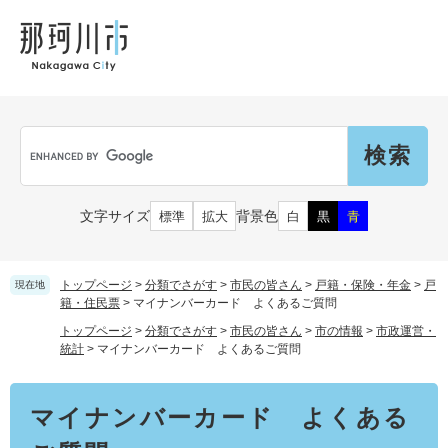
ペ
メ
メ
観
文
ー
ニ
ニ
光
化
ジ
ュ
ュ
財
の
ー
ー
先
を
頭
飛
Language
で
ば
G
す
し
o
。
て
o
本
g
市民の皆さん
文字サイズ
背景色
標準
拡大
白
黒
青
文
l
へ
e
カ
子育て・教育
届出（ダウンロード）・手続き
ス
トップページ
>
分類でさがす
>
市民の皆さん
>
戸籍・保険・年金
>
戸
現在地
タ
籍・住民票
>
マイナンバーカード よくあるご質問
ム
住まい・くらし
トップページ
>
分類でさがす
>
市民の皆さん
>
市の情報
>
市政運営・
検
事業者の皆さん
統計
>
マイナンバーカード よくあるご質問
妊娠・出産
索
戸籍・保険・年金
本
乳児・幼児
マイナンバーカード よくある
文
健康・医療・福祉
市外にお住まいの方
お知らせ
小学生・中学生・教育