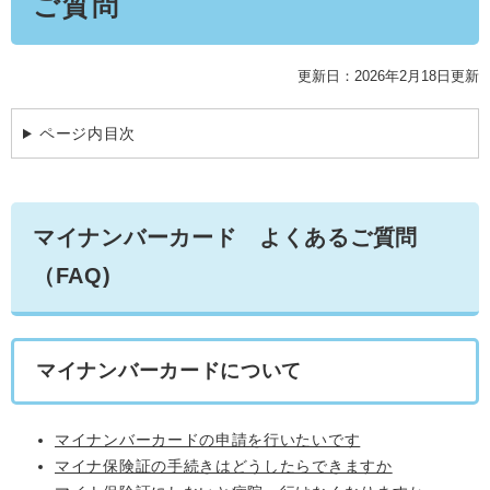
ご質問
学ぶ・楽しむ・活動する
入札・プロポーザル・契約情報
こどもの権利
観光
那珂川市の概要
市の情報
事業者向け申請・届出
更新日：2026年2月18日更新
こどもの居場所
移住・定住
税金
開発許可・都市計画・建設計画
文化財
ページ内目次
引っ越し・手続き
電子掲示板
支援（企業・就農）
ふるさと納税
マイナンバーカード よくあるご質問
電子掲示板
（FAQ)
マイナンバーカードについて
マイナンバーカードの申請を行いたいです
マイナ保険証の手続きはどうしたらできますか