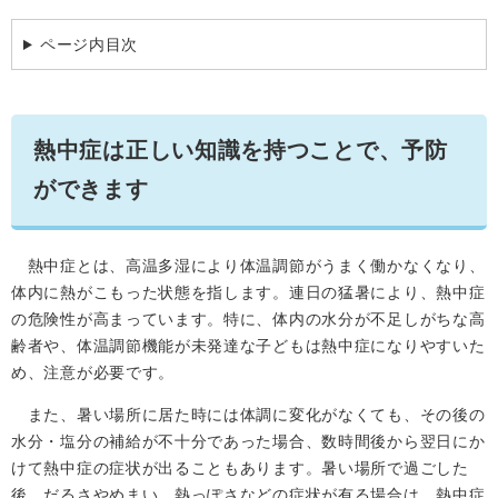
学ぶ・楽しむ・活動する
入札・プロポーザル・契約情報
ページ内目次
こどもの権利
観光
那珂川市の概要
市の情報
事業者向け申請・届出
こどもの居場所
移住・定住
税金
開発許可・都市計画・建設計画
文化財
​熱中症は正しい知識を持つことで、予防
引っ越し・手続き
電子掲示板
支援（企業・就農）
ができます
ふるさと納税
電子掲示板
熱中症とは、高温多湿により体温調節がうまく働かなくなり、
体内に熱がこもった状態を指します。連日の猛暑により、熱中症
の危険性が高まっています。特に、体内の水分が不足しがちな高
齢者や、体温調節機能が未発達な子どもは熱中症になりやすいた
め、注意が必要です。
また、暑い場所に居た時には体調に変化がなくても、その後の
水分・塩分の補給が不十分であった場合、数時間後から翌日にか
けて熱中症の症状が出ることもあります。暑い場所で過ごした
後、だるさやめまい、熱っぽさなどの症状が有る場合は、熱中症