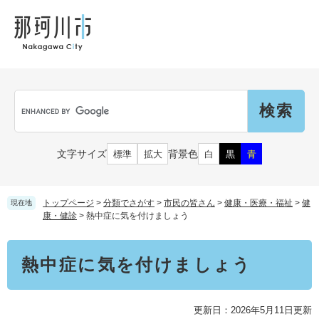
ペ
メ
メ
観
文
ー
ニ
ニ
光
化
ジ
ュ
ュ
財
の
ー
ー
先
を
頭
飛
Language
で
ば
G
す
し
o
。
て
o
本
g
市民の皆さん
文字サイズ
背景色
標準
拡大
白
黒
青
文
l
へ
e
カ
子育て・教育
届出（ダウンロード）・手続き
ス
トップページ
>
分類でさがす
>
市民の皆さん
>
健康・医療・福祉
>
健
現在地
タ
康・健診
>
熱中症に気を付けましょう
ム
住まい・くらし
検
事業者の皆さん
本
妊娠・出産
熱中症に気を付けましょう
索
文
戸籍・保険・年金
乳児・幼児
健康・医療・福祉
市外にお住まいの方
お知らせ
更新日：2026年5月11日更新
小学生・中学生・教育