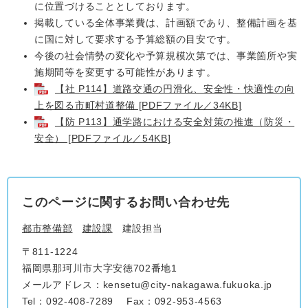
に位置づけることとしております。
掲載している全体事業費は、計画額であり、整備計画を基
に国に対して要求する予算総額の目安です。
今後の社会情勢の変化や予算規模次第では、事業箇所や実
施期間等を変更する可能性があります。
【社 P114】道路交通の円滑化、安全性・快適性の向
上を図る市町村道整備 [PDFファイル／34KB]
【防 P113】通学路における安全対策の推進（防災・
安全） [PDFファイル／54KB]
このページに関するお問い合わせ先
都市整備部
建設課
建設担当
〒811-1224
福岡県那珂川市大字安徳702番地1
メールアドレス：kensetu@city-nakagawa.fukuoka.jp
Tel：092-408-7289
Fax：092-953-4563