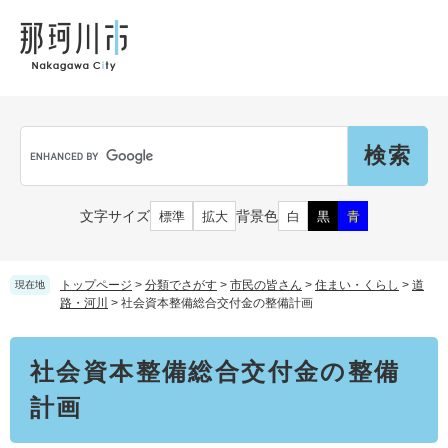
ペ
メ
メ
観
文
ー
ニ
ニ
光
化
ジ
ュ
ュ
財
の
ー
ー
先
を
頭
飛
Language
で
ば
G
す
し
o
。
て
o
本
g
市民の皆さん
文字サイズ
背景色
標準
拡大
白
黒
青
文
l
へ
e
カ
子育て・教育
届出（ダウンロード）・手続き
ス
トップページ
>
分類でさがす
>
市民の皆さん
>
住まい・くらし
>
道
現在地
タ
路・河川
>
社会資本整備総合交付金の整備計画
ム
住まい・くらし
検
事業者の皆さん
本
妊娠・出産
社会資本整備総合交付金の整備
索
文
戸籍・保険・年金
乳児・幼児
計画
健康・医療・福祉
市外にお住まいの方
お知らせ
小学生・中学生・教育