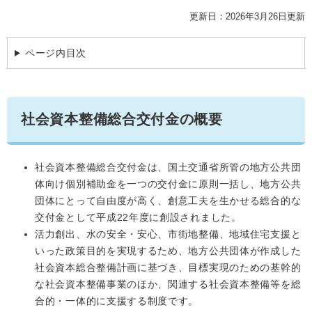
学ぶ・楽しむ・活動する
入札・プロポーザル・契約情報
更新日：2026年3月26日更新
こどもの権利
観光
那珂川市の概要
市の情報
事業者向け申請・届出
ページ内目次
こどもの居場所
移住・定住
税金
開発許可・都市計画・建設計画
文化財
引っ越し・手続き
電子掲示板
支援（企業・就農）
社会資本整備総合交付金の概要
ふるさと納税
電子掲示板
社会資本整備総合交付金は、国土交通省所管の地方公共団
体向け個別補助金を一つの交付金に原則一括し、地方公共
団体にとって自由度が高く、創意工夫を生かせる総合的な
交付金として平成22年度に創設されました。
活力創出、水の安全・安心、市街地整備、地域住宅支援と
いった政策目的を実現するため、地方公共団体が作成した
社会資本総合整備計画に基づき、目標実現のための基幹的
な社会資本整備事業のほか、関連する社会資本整備等を総
合的・一体的に支援する制度です。