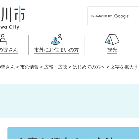
G
o
o
g
l
e
の皆さん
市外にお住まいの方
観光
カ
ス
の皆さん
>
市の情報
>
広報・広聴
>
はじめての方へ
>
文字を拡大す
タ
ル・契約情
小学生・中学生・教育
引っ越し・手続き
こどもの権
開発許可・
ふるさと納
ム
戸籍・保険・年金
事業者向け申請・届出
健康・医療
画
検
索
税金
電子掲示板
とじる
とじる
とじる
とじる
本
文