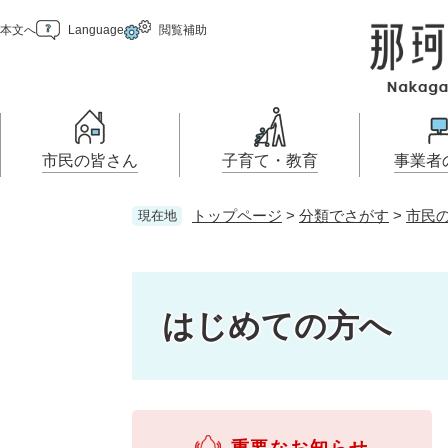
ペ
メ
本文へ
Language
閲覧補助
ー
ニ
ジ
ュ
の
ー
先
を
頭
飛
で
ば
市民の皆さん
子育て・教育
事業者
す
し
。
て
トップページ
>
分類でさがす
>
市民
現在地
本
届出（ダウンロード）・手続
妊娠・出産
那珂川市の概要
乳児・幼児
入札・プロポーザ
移住・定住
文
お知らせ
住まい・くらし
き
報
へ
こどもの居場所
電子掲示板
学ぶ・楽しむ・活動する
支援（企業・就農）
市の情報
はじめての方へ