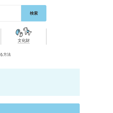
文化財
る方法
利
都市計画・建設計
税
・福祉