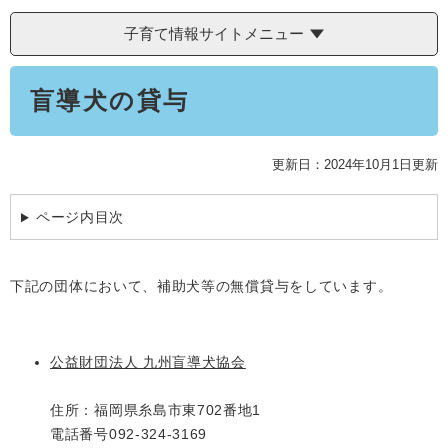
学ぶ・楽しむ・活動する
入札・プロポーザル・契約情報
子育て情報サイトメニュー
こどもの権利
観光
那珂川市の概要
市の情報
事業者向け申請・届出
本
こどもの居場所
移住・定住
盲導犬の貸与
文
税金
開発許可・都市計画・建設計画
文化財
引っ越し・手続き
電子掲示板
支援（企業・就農）
更新日：2024年10月1日更新
ふるさと納税
ページ内目次
電子掲示板
下記の団体において、補助犬等の無償貸与をしています。
公益財団法人 九州盲導犬協会
住所：福岡県糸島市東702番地1
電話番号092-324-3169