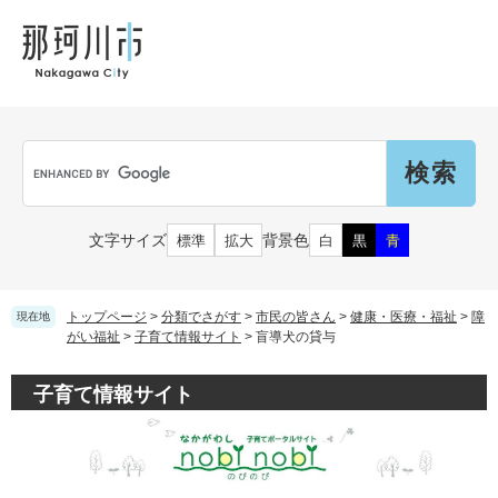
ペ
メ
メ
観
文
ー
ニ
ニ
光
化
ジ
ュ
ュ
財
の
ー
ー
先
を
頭
飛
Language
で
ば
G
す
し
o
。
て
o
本
g
市民の皆さん
文字サイズ
背景色
標準
拡大
白
黒
青
文
l
へ
e
カ
子育て・教育
届出（ダウンロード）・手続き
ス
トップページ
>
分類でさがす
>
市民の皆さん
>
健康・医療・福祉
>
障
現在地
タ
がい福祉
>
子育て情報サイト
>
盲導犬の貸与
ム
住まい・くらし
検
事業者の皆さん
子育て情報サイト
妊娠・出産
索
戸籍・保険・年金
乳児・幼児
健康・医療・福祉
市外にお住まいの方
お知らせ
小学生・中学生・教育