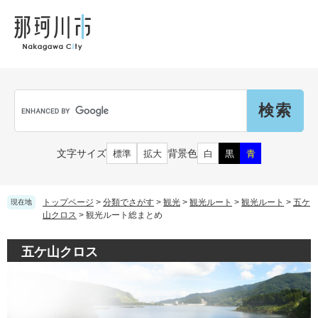
ペ
メ
メ
観
文
ー
ニ
ニ
光
化
ジ
ュ
ュ
財
の
ー
ー
先
を
頭
飛
Language
で
ば
G
す
し
o
。
て
o
本
g
市民の皆さん
文字サイズ
背景色
標準
拡大
白
黒
青
文
l
へ
e
カ
子育て・教育
届出（ダウンロード）・手続き
ス
トップページ
>
分類でさがす
>
観光
>
観光ルート
>
観光ルート
>
五ケ
現在地
タ
山クロス
>
観光ルート総まとめ
ム
住まい・くらし
検
事業者の皆さん
五ケ山クロス
妊娠・出産
索
戸籍・保険・年金
乳児・幼児
健康・医療・福祉
市外にお住まいの方
お知らせ
小学生・中学生・教育