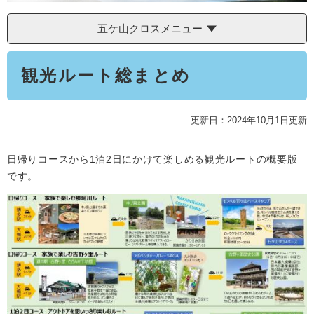
学ぶ・楽しむ・活動する
入札・プロポーザル・契約情報
こどもの権利
五ケ山クロスメニュー
観光
那珂川市の概要
市の情報
事業者向け申請・届出
本
こどもの居場所
移住・定住
観光ルート総まとめ
税金
文
開発許可・都市計画・建設計画
文化財
引っ越し・手続き
電子掲示板
支援（企業・就農）
更新日：2024年10月1日更新
ふるさと納税
電子掲示板
日帰りコースから1泊2日にかけて楽しめる観光ルートの概要版
です。