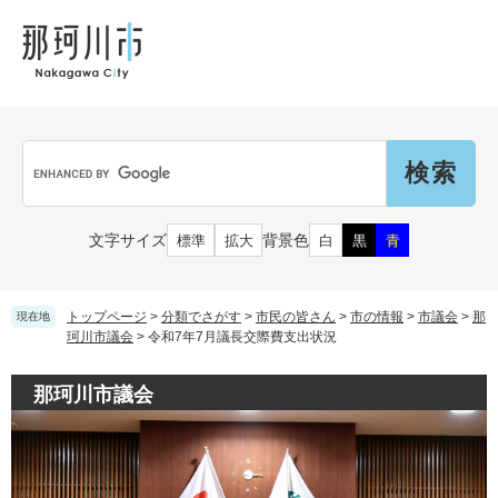
ペ
メ
メ
観
文
ー
ニ
ニ
光
化
ジ
ュ
ュ
財
の
ー
ー
先
を
頭
飛
Language
で
ば
G
す
し
o
。
て
o
本
g
市民の皆さん
文字サイズ
背景色
標準
拡大
白
黒
青
文
l
へ
e
カ
子育て・教育
届出（ダウンロード）・手続き
ス
トップページ
>
分類でさがす
>
市民の皆さん
>
市の情報
>
市議会
>
那
現在地
タ
珂川市議会
>
令和7年7月議長交際費支出状況
ム
住まい・くらし
検
事業者の皆さん
那珂川市議会
妊娠・出産
索
戸籍・保険・年金
乳児・幼児
健康・医療・福祉
市外にお住まいの方
お知らせ
小学生・中学生・教育