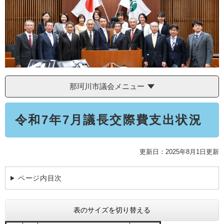
学ぶ・楽しむ・活動する
入札・プロポーザル・契約情報
こどもの権利
観光
那珂川市の概要
市の情報
事業者向け申請・届出
こどもの居場所
移住・定住
税金
開発許可・都市計画・建設計画
文化財
引っ越し・手続き
電子掲示板
支援（企業・就農）
那珂川市議会メニュー
ふるさと納税
本
電子掲示板
令和7年7月議長交際費支出状況
文
更新日：2025年8月1日更新
ページ内目次
表のサイズを切り替える