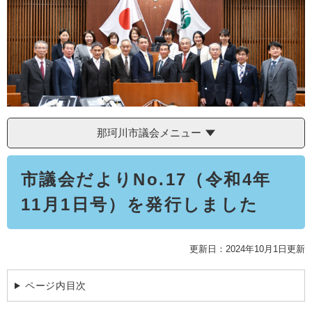
学ぶ・楽しむ・活動する
入札・プロポーザル・契約情報
こどもの権利
観光
那珂川市の概要
市の情報
事業者向け申請・届出
こどもの居場所
移住・定住
税金
開発許可・都市計画・建設計画
文化財
引っ越し・手続き
電子掲示板
支援（企業・就農）
ふるさと納税
那珂川市議会メニュー
電子掲示板
本
市議会だよりNo.17（令和4年
文
11月1日号）を発行しました
更新日：2024年10月1日更新
ページ内目次