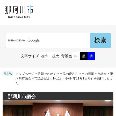
ペ
メ
メ
観
文
ー
ニ
ニ
光
化
ジ
ュ
ュ
財
の
ー
ー
先
を
頭
飛
Language
で
ば
G
す
し
o
。
て
o
本
g
市民の皆さん
文字サイズ
背景色
標準
拡大
白
黒
青
文
l
へ
e
カ
子育て・教育
届出（ダウンロード）・手続き
ス
トップページ
>
分類でさがす
>
市民の皆さん
>
市の情報
>
市議会
>
那
現在地
タ
珂川市議会
>
市議会だよりNo.17（令和4年11月1日号）を発行しまし
た
ム
住まい・くらし
検
事業者の皆さん
妊娠・出産
索
那珂川市議会
戸籍・保険・年金
乳児・幼児
健康・医療・福祉
市外にお住まいの方
お知らせ
小学生・中学生・教育