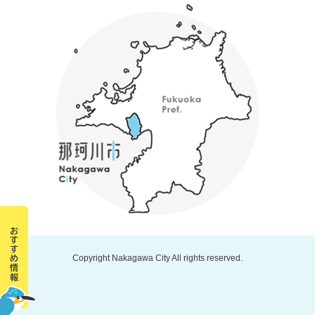
Copyright Nakagawa City All rights reserved.
那
珂
川
市