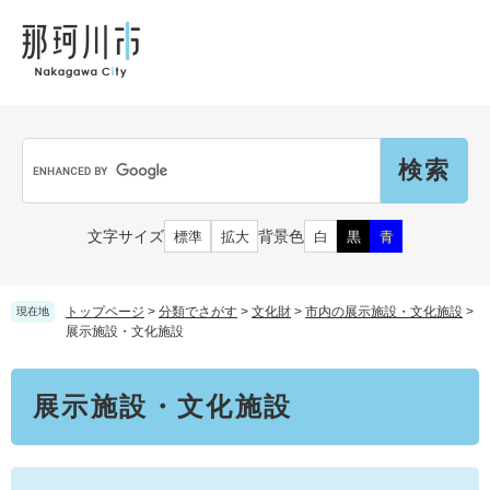
ペ
メ
メ
観
文
ー
ニ
ニ
光
化
ジ
ュ
ュ
財
の
ー
ー
先
を
頭
飛
Language
で
ば
G
す
し
o
。
て
o
本
g
市民の皆さん
文字サイズ
背景色
標準
拡大
白
黒
青
文
l
へ
e
カ
子育て・教育
届出（ダウンロード）・手続き
ス
トップページ
>
分類でさがす
>
文化財
>
市内の展示施設・文化施設
>
現在地
タ
展示施設・文化施設
ム
住まい・くらし
検
事業者の皆さん
本
妊娠・出産
展示施設・文化施設
索
文
戸籍・保険・年金
乳児・幼児
健康・医療・福祉
市外にお住まいの方
お知らせ
小学生・中学生・教育