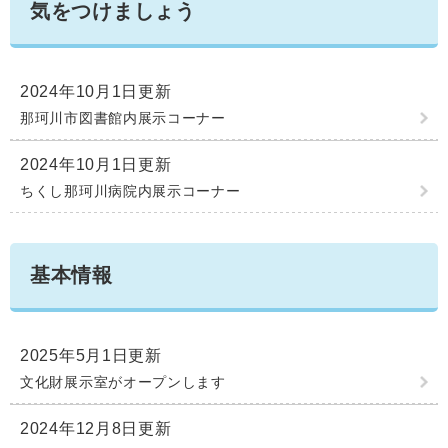
気をつけましょう
学ぶ・楽しむ・活動する
入札・プロポーザル・契約情報
こどもの権利
観光
那珂川市の概要
市の情報
事業者向け申請・届出
こどもの居場所
2024年10月1日更新
移住・定住
税金
開発許可・都市計画・建設計画
文化財
那珂川市図書館内展示コーナー
引っ越し・手続き
電子掲示板
支援（企業・就農）
2024年10月1日更新
ふるさと納税
ちくし那珂川病院内展示コーナー
電子掲示板
基本情報
2025年5月1日更新
文化財展示室がオープンします
2024年12月8日更新