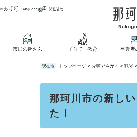
ペ
メ
本文へ
Language
閲覧補助
ー
ニ
ジ
ュ
の
ー
先
を
頭
飛
で
ば
市民の皆さん
子育て・教育
事業者
す
し
。
て
トップページ
>
分類でさがす
>
観光
現在地
本
届出（ダウンロード）・手続
妊娠・出産
那珂川市の概要
乳児・幼児
入札・プロポーザ
移住・定住
文
お知らせ
住まい・くらし
き
報
へ
本
こどもの居場所
電子掲示板
学ぶ・楽しむ・活動する
支援（企業・就農）
市の情報
文
那珂川市の新しい
た！