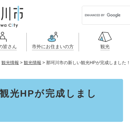
G
o
o
g
l
e
の皆さん
市外にお住まいの方
観光
カ
ス
>
観光情報
>
観光情報
>
那珂川市の新しい観光HPが完成しました
タ
ル・契約情
小学生・中学生・教育
引っ越し・手続き
こどもの権
開発許可・
ふるさと納
ム
戸籍・保険・年金
事業者向け申請・届出
健康・医療
画
検
索
税金
電子掲示板
観光HPが完成しまし
とじる
とじる
とじる
とじる