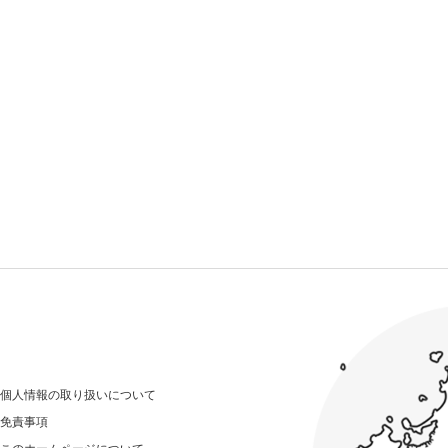
個人情報の取り扱いについて
免責事項