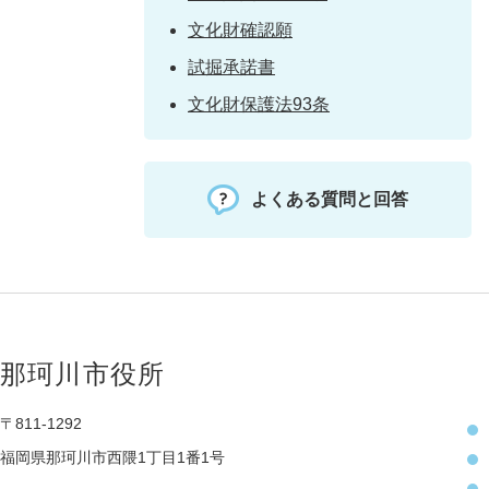
文化財確認願
試掘承諾書
文化財保護法93条
よくある質問と回答
那珂川市役所
〒811-1292
福岡県那珂川市西隈1丁目1番1号