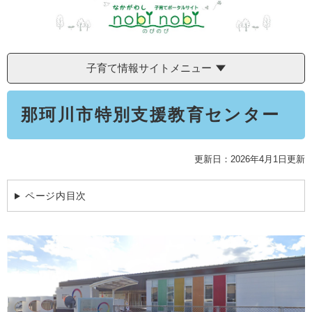
学ぶ・楽しむ・活動する
入札・プロポーザル・契約情報
こどもの権利
観光
那珂川市の概要
市の情報
事業者向け申請・届出
こどもの居場所
移住・定住
子育て情報サイトメニュー
税金
開発許可・都市計画・建設計画
文化財
引っ越し・手続き
本
電子掲示板
支援（企業・就農）
那珂川市特別支援教育センター
文
ふるさと納税
電子掲示板
更新日：2026年4月1日更新
ページ内目次