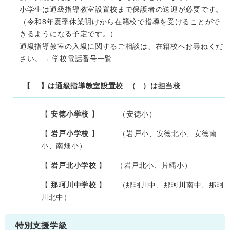
小学生は通級指導教室設置校まで保護者の送迎が必要です。
（令和8年夏季休業明けから在籍校で指導を受けることがで
きるようになる予定です。）
通級指導教室の入級に関するご相談は、在籍校へお尋ねくだ
さい。→
学校電話番号一覧
【 】は通級指導教室設置校​ （ ）は担当校
【
安徳小学校
】 （安徳小）
【
岩戸小学校
】 （岩戸小、安徳北小、安徳南
小、南畑小）
【
岩戸北小学校​
】 （岩戸北小、片縄小）
【
那珂川中学校​
】 （那珂川中、那珂川南中、那珂
川北中）​
特別支援学級