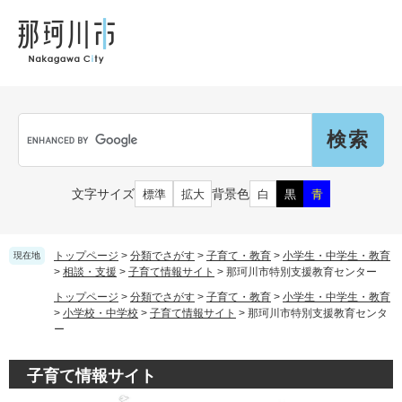
ペ
メ
メ
観
文
ー
ニ
ニ
光
化
ジ
ュ
ュ
財
の
ー
ー
先
を
頭
飛
Language
で
ば
G
す
し
o
。
て
o
本
g
市民の皆さん
文字サイズ
背景色
標準
拡大
白
黒
青
文
l
へ
e
カ
子育て・教育
届出（ダウンロード）・手続き
ス
トップページ
>
分類でさがす
>
子育て・教育
>
小学生・中学生・教育
現在地
タ
>
相談・支援
>
子育て情報サイト
>
那珂川市特別支援教育センター
ム
住まい・くらし
トップページ
>
分類でさがす
>
子育て・教育
>
小学生・中学生・教育
検
事業者の皆さん
>
小学校・中学校
>
子育て情報サイト
>
那珂川市特別支援教育センタ
妊娠・出産
索
ー
戸籍・保険・年金
乳児・幼児
子育て情報サイト
健康・医療・福祉
市外にお住まいの方
お知らせ
小学生・中学生・教育