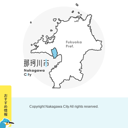
Copyright Nakagawa City All rights reserved.
那
珂
川
市